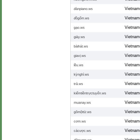
Vietnam
đànpiano.ws
Vietnam
đồgốm.ws
Vietnam
gạo.ws
Vietnam
giày.ws
Vietnam
bàihát.ws
Vietnam
giavị.ws
Vietnam
lều.ws
Vietnam
kỳnghỉ.ws
Vietnam
trả.ws
Vietnam
kiếmtiềntrựctuyến.ws
Vietnam
muanay.ws
Vietnam
gõmộttừ.ws
Vietnam
cơm.ws
Vietnam
cácược.ws
Vietnam