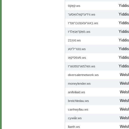
Yiddi
קאָקס.ws
Yiddi
ווידערקאָלוואַסער.ws
Yiddi
באגרענעצטבראַנדז.ws
Yiddi
מאַקדאַנאַלדז.ws
Yiddi
נעץ21.ws
Yiddi
נוטריליטע.ws
Yiddi
פּעפּסיקאָו.ws
Yiddi
וואָלמאַרטסטאָרז.ws
Wels
diversalertnetwork.ws
Wels
moneylender.ws
Wels
anifeiliaid.ws
Wels
breichledau.ws
Wels
canhwyllau.ws
Wels
cywiâr.ws
Wels
llaeth.ws