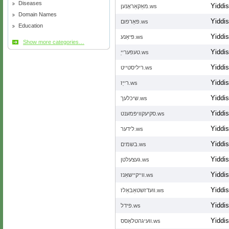
Diseases
Yiddi
מאַקאַראָנען.ws
Domain Names
Yiddi
פּאַרפום.ws
Education
Yiddi
פּיאַנע.ws
Show more categories…
Yiddi
טעפּערייַ.ws
Yiddi
ריליסטייט.ws
Yiddi
רייַז.ws
Yiddi
שיכלעך.ws
Yiddi
סקיעקוויפּמענט.ws
Yiddi
לידער.ws
Yiddi
בשמים.ws
Yiddi
געצעלטן.ws
Yiddi
ווייקיישאַנז.ws
Yiddi
וועדזשטאַבאַלז.ws
Yiddi
פידל.ws
Yiddi
וועיגהטלאָסס.ws