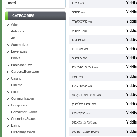
now!
Yiddi
ליכט.ws
Yiddi
הינדל.ws
CATEGORIES
Yiddi
מילכיקערייַ.ws
Adult
Yiddi
דיזערץ.ws
Antiques
Art
Yiddi
פרוכט.ws
Automotive
Yiddi
מנחורת.ws
Beverages
Yiddi
Books
גיטאַרע.ws
Business/Law
Yiddi
גימעקוויפּמענט.ws
Careers/Education
Yiddi
האַץ.ws
Casino
Cinema
Yiddi
יסעקרעאַם.ws
Cities
Yiddi
ינטערנעטינקאָמע.ws
Communication
Yiddi
מאַרטיאַלאַרץ.ws
Computers
Consumer Goods
Yiddi
נעקלאַסיז.ws
Countries/States
Yiddi
אָנלינעינקאָמע.ws
Dating
Yiddi
אָראַנגעדזשויסע.ws
Dictionary Word