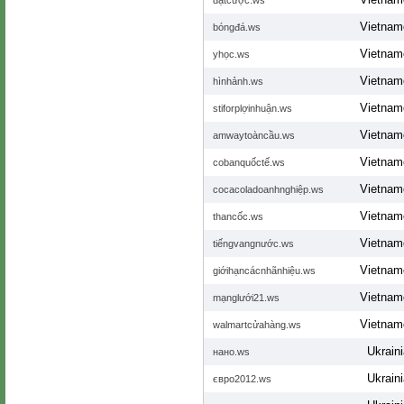
đặtcược.ws
Vietnam
bóngđá.ws
Vietnam
yhọc.ws
Vietnam
hìnhảnh.ws
Vietnam
stiforplợinhuận.ws
Vietnam
amwaytoàncầu.ws
Vietnam
cobanquốctế.ws
Vietnam
cocacoladoanhnghiệp.ws
Vietnam
thancốc.ws
Vietnam
tiếngvangnước.ws
Vietnam
giớihạncácnhãnhiệu.ws
Vietnam
mạnglưới21.ws
Vietnam
walmartcửahàng.ws
Ukrain
нано.ws
Ukrain
євро2012.ws