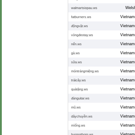
Wels
walmartsiopau.ws
Vietnam
fatburners.ws
Vietnam
độngvật.ws
Vietnam
vòngđeotay.ws
Vietnam
nến.ws
Vietnam
gà.ws
Vietnam
sữa.ws
Vietnam
móntrángmiệng.ws
Vietnam
tráicây.ws
Vietnam
quàtặng.ws
Vietnam
đànguitar.ws
Vietnam
mũ.ws
Vietnam
dâychuyền.ws
Vietnam
mìống.ws
Vietnam
hươngthơm.ws