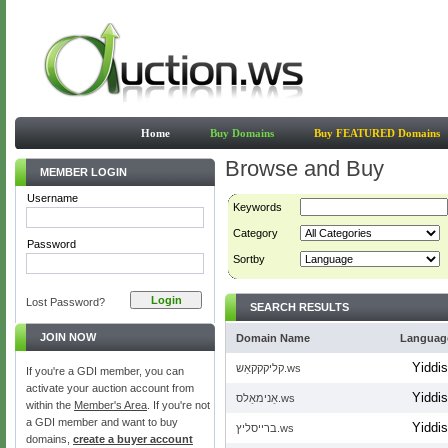
Home
Buy Domains
Buy FEATURED Domains
Browse and Buy
MEMBER LOGIN
Username
Keywords
Category
Password
Sortby
Lost Password?
SEARCH RESULTS
JOIN NOW
Domain Name
Languag
Yiddi
קליקקקאַש.ws
If you're a GDI member, you can
activate your auction account from
Yiddi
אַנימאַלס.ws
within the
Member's Area
. If you're not
a GDI member and want to buy
Yiddi
ברייסליץ.ws
domains,
create a buyer account