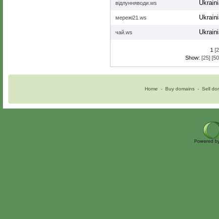
Ukrain
відлунняводи.ws
Ukrain
мережі21.ws
Ukrain
чай.ws
1
[2
Show:
[25]
[50
Home
-
Buy domains
-
Sell do