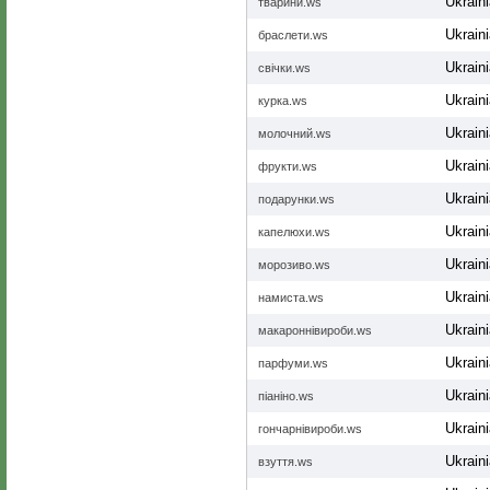
Ukrain
тварини.ws
Ukrain
браслети.ws
Ukrain
свічки.ws
Ukrain
курка.ws
Ukrain
молочний.ws
Ukrain
фрукти.ws
Ukrain
подарунки.ws
Ukrain
капелюхи.ws
Ukrain
морозиво.ws
Ukrain
намиста.ws
Ukrain
макароннівироби.ws
Ukrain
парфуми.ws
Ukrain
піаніно.ws
Ukrain
гончарнівироби.ws
Ukrain
взуття.ws