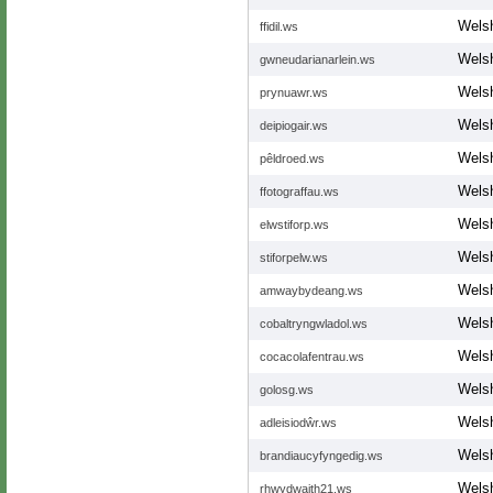
Wels
ffidil.ws
Wels
gwneudarianarlein.ws
Wels
prynuawr.ws
Wels
deipiogair.ws
Wels
pêldroed.ws
Wels
ffotograffau.ws
Wels
elwstiforp.ws
Wels
stiforpelw.ws
Wels
amwaybydeang.ws
Wels
cobaltryngwladol.ws
Wels
cocacolafentrau.ws
Wels
golosg.ws
Wels
adleisiodŵr.ws
Wels
brandiaucyfyngedig.ws
Wels
rhwydwaith21.ws