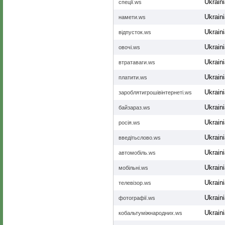
Ukrain
спеції.ws
Ukrain
намети.ws
Ukrain
відпусток.ws
Ukrain
овочі.ws
Ukrain
втратаваги.ws
Ukrain
платити.ws
Ukrain
зароблятигрошівінтернеті.ws
Ukrain
байзараз.ws
Ukrain
росія.ws
Ukrain
введітьслово.ws
Ukrain
автомобіль.ws
Ukrain
мобільні.ws
Ukrain
телевізор.ws
Ukrain
фотографії.ws
Ukrain
кобальтуміжнародних.ws