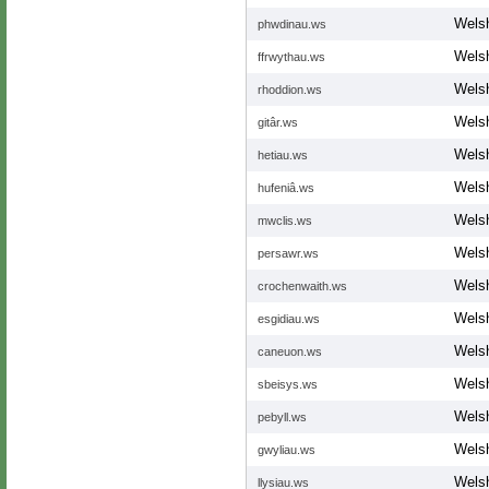
Wels
phwdinau.ws
Wels
ffrwythau.ws
Wels
rhoddion.ws
Wels
gitâr.ws
Wels
hetiau.ws
Wels
hufeniâ.ws
Wels
mwclis.ws
Wels
persawr.ws
Wels
crochenwaith.ws
Wels
esgidiau.ws
Wels
caneuon.ws
Wels
sbeisys.ws
Wels
pebyll.ws
Wels
gwyliau.ws
Wels
llysiau.ws