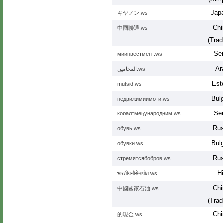
Jap
キヤノン.ws
Chi
中國聯通.ws
(Tradi
Ser
миинвестмент.ws
Ar
المحامين.ws
Est
mütsid.ws
Bulg
недвижимиимоти.ws
Ser
кобалтмеђународним.ws
Rus
обувь.ws
Bulg
обувки.ws
Rus
стремятсябобров.ws
Hi
भारतीयनौसेनापोत.ws
Chi
中國國家石油.ws
(Tradi
Chi
的現金.ws