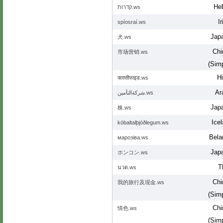
He
קדרות.ws
Ir
spíosraí.ws
Jap
犬.ws
Chi
市场营销.ws
(Simp
Hi
क्लासीफाइड.ws
Ar
شركةالتأمين.ws
Jap
株.ws
Icel
kóbaltalþjóðlegum.ws
Bela
марозіва.ws
Jap
ホンコン.ws
T
นวด.ws
Chi
我的旅行及现金.ws
(Simp
Chi
情色.ws
(Simp