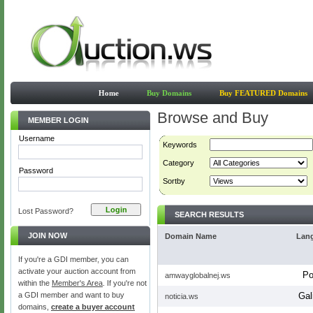
Home
Buy Domains
Buy FEATURED Domains
Browse and Buy
MEMBER LOGIN
Username
Keywords
Category
Password
Sortby
Lost Password?
SEARCH RESULTS
JOIN NOW
Domain Name
Lan
If you're a GDI member, you can
activate your auction account from
Po
amwayglobalnej.ws
within the
Member's Area
. If you're not
a GDI member and want to buy
Gal
noticia.ws
domains,
create a buyer account