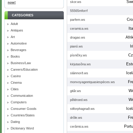
Swe
skor.ws
now!
55565mforrf
CATEGORIES
Cro
parfem.ws
Adult
Ita
ceramica.ws
Antiques
Art
Afri
dragao.ws
Automotive
Ir
pianó.ws
Beverages
Cz
písničky.ws
Books
Business/Law
Est
kirjutasõna.ws
Careers/Education
Icel
sláinnorð.ws
Casino
Fr
monvoyageetquasiespèces.ws
Cinema
Cities
We
gitâr.ws
Communication
We
pêldroed.ws
Computers
Icel
Consumer Goods
stiforphagnað.ws
Countries/States
Fr
drôle.ws
Dating
Port
cerâmica.ws
Dictionary Word