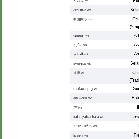
Per
شبکه21.ws
Bela
скрыпка.ws
Chi
中国网络.ws
(Simp
Rus
сигары.ws
Ar
ماكياج.ws
Ar
العطور.ws
Bela
рулетка.ws
Chi
娛樂.ws
(Tradi
Ser
глобалворлд.ws
Est
oneworldi.ws
Hi
धन.ws
Swa
nafasiyabiashara.ws
T
การท่องเที่ยว.ws
Fr
largent.ws