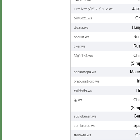
Jap
ハーレーダビッドソン.ws
Gr
δίκτυο21.ws
Hung
tészta.ws
Rus
овощи.ws
Rus
снег.ws
Chi
我的手机.ws
(Simp
Mace
вебкамера.ws
Ir
brabúisstiforp.ws
Hi
इंजीनियरिंग.ws
Chi
茶.ws
(Simp
Ge
süßigkeiten.ws
Spa
sombreros.ws
Gr
παγωτό.ws