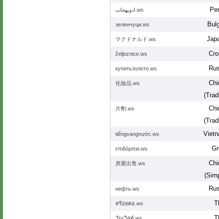
Per
ادویهجات.ws
Bulg
зеленчуци.ws
Jap
マクドナルド.ws
Cro
željeznice.ws
Rus
купитьзолото.ws
Chi
化妝品.ws
(Tradi
Chi
片劑.ws
(Tradi
Viet
tiếngvangnước.ws
Gr
επιδόρπια.ws
Chi
房屋出售.ws
(Simp
Rus
нефть.ws
T
สร้อยคอ.ws
T
วันเวิลด์.ws