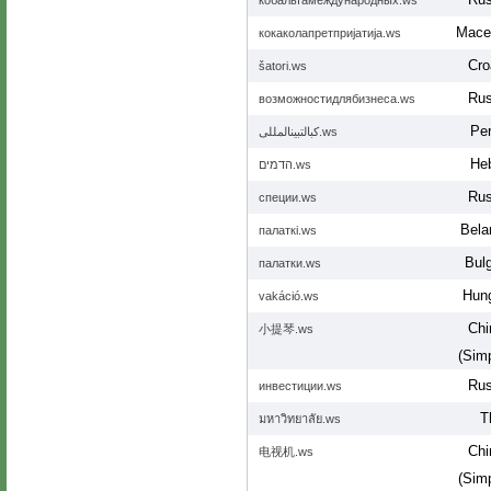
кобальтамеждународных.ws
Mace
кокаколапретпријатија.ws
Cro
šatori.ws
Rus
возможностидлябизнеса.ws
Per
کبالتبینالمللی.ws
He
הדמים.ws
Rus
специи.ws
Bela
палаткі.ws
Bulg
палатки.ws
Hung
vakáció.ws
Chi
小提琴.ws
(Simp
Rus
инвестиции.ws
T
มหาวิทยาลัย.ws
Chi
电视机.ws
(Simp