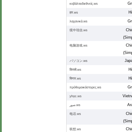
Gr
κοβάλτιοδιεθνείς.ws
Hi
हार.ws
Gr
λαχανικά.ws
Chi
猐中琷信.ws
(Simp
Chi
电脑游戏.ws
(Simp
Jap
パソコン.ws
Hi
किताबें.ws
Hi
सिगार.ws
Gr
πρόθυμοικάστορες.ws
Viet
yhọc.ws
Ar
صور.ws
Chi
电话.ws
(Simp
Chi
联想.ws