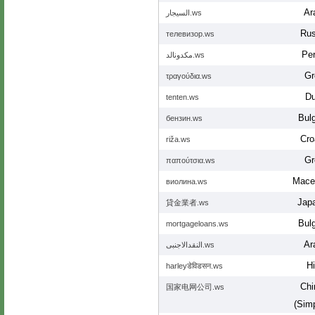
Ar
السيجار.ws
Rus
телевизор.ws
Per
مکدونالد.ws
Gr
τραγούδια.ws
Du
tenten.ws
Bulg
бензин.ws
Cro
riža.ws
Gr
παπούτσια.ws
Mace
виолина.ws
Jap
貸金業者.ws
Bulg
mortgageloans.ws
Ar
النقدالاجنبى.ws
Hi
harleyडेविडसन.ws
Chi
国家电网公司.ws
(Simp