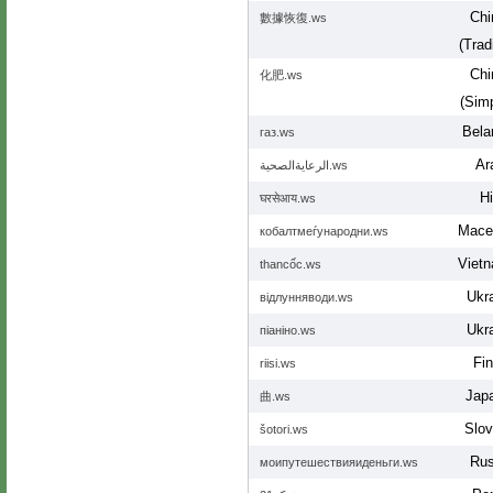
Chi
數據恢復.ws
(Tradi
Chi
化肥.ws
(Simp
Bela
газ.ws
Ar
الرعايةالصحية.ws
Hi
घरसेआय.ws
Mace
кобалтмеѓународни.ws
Viet
thancốc.ws
Ukra
відлунняводи.ws
Ukra
піаніно.ws
Fin
riisi.ws
Jap
曲.ws
Slov
šotori.ws
Rus
моипутешествияиденьги.ws