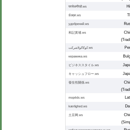
Hi
घरसेअमीरहो.ws
T
มังคุด.ws
Rus
удобрений.ws
Chi
和記黃埔.ws
(Tradi
Per
کوکاکولاشرکت.ws
Bulg
керамика.ws
Jap
ビジネススタイル.ws
Jap
キャッシュフロー.ws
Chi
發生性關係.ws
(Tradi
Lat
mopēds.ws
Da
kærlighed.ws
Chi
土豆网.ws
(Simp
Rus