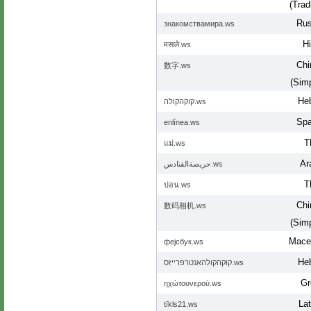
(Tradi
Rus
знакомствамира.ws
Hi
मसाले.ws
Chi
数字.ws
(Simp
He
קוקהקולה.ws
Spa
enlínea.ws
T
แม่.ws
Ar
حريصةالقنادس.ws
T
บ่อน.ws
Chi
数码相机.ws
(Simp
Mace
фејсбук.ws
He
קוקהקולהאנטרפרייזס.ws
Gr
ηχώτουνερού.ws
Lat
tīkls21.ws