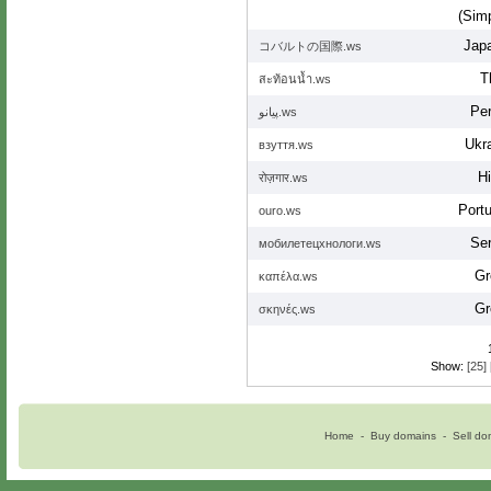
(Simp
Jap
コバルトの国際.ws
T
สะท้อนน้ำ.ws
Per
پیانو.ws
Ukra
взуття.ws
Hi
रोज़गार.ws
Port
ouro.ws
Ser
мобилетецхнологи.ws
Gr
καπέλα.ws
Gr
σκηνές.ws
Show:
[25]
Home
-
Buy domains
-
Sell do