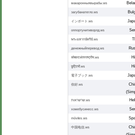
Bela
макаронныявырабы.ws
Bulg
загубанатегло.ws
Jap
インポート.ws
Ser
оппортунитиворлд.ws
T
พระมหากษัตริย์.ws
Rus
денежныйперевод.ws
Hi
कोबाल्टअंतरराष्ट्रीय.ws
Hi
छुट्टियों.ws
Jap
電子ブック.ws
Chi
你好.ws
(Simp
He
שרשראות.ws
Ser
хомебусинесс.ws
Spa
móviles.ws
Chi
中国电信.ws
(Simp