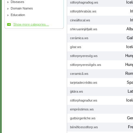
Diseases
Icel
stiforphagnaðog.ws
Domain Names
Ir
stiforpbhrabúis.ws
Education
Ir
cineálfocal.ws
Show more categories…
Alb
shkruaninjëfjalë.ws
Gal
cerámica.ws
Icel
gítar.ws
Hung
stiforpnyereség.ws
Hung
stiforpnyereségés.ws
Rom
ceramică.ws
Spa
tarjetadecrédito.ws
Lat
ģitāra.ws
Icel
stiforphagnaður.ws
empréstimos.ws
Ge
gutbürgerliche.ws
Fr
bénéficesstiforp.ws