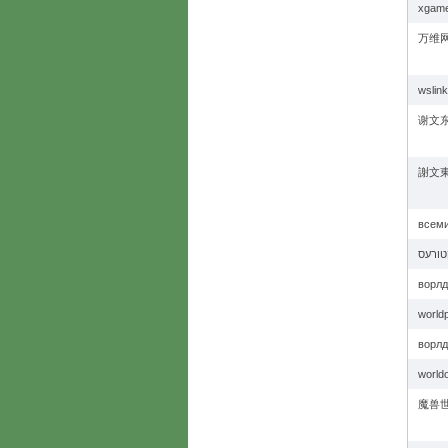
xgam
万维网
wslin
谢文东
謝文東
всеми
ворлд
world
ворлд
world
魔兽世