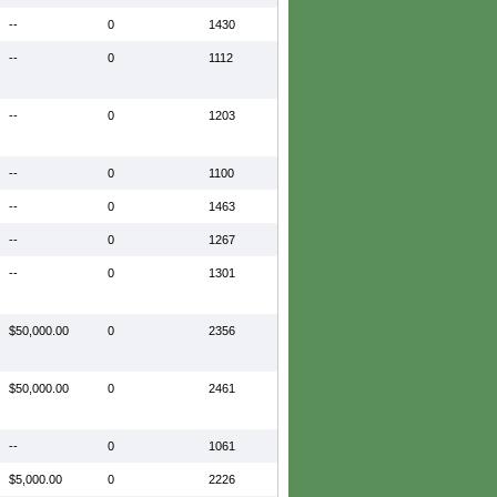
--
0
1430
--
0
1112
--
0
1203
--
0
1100
--
0
1463
--
0
1267
--
0
1301
$50,000.00
0
2356
$50,000.00
0
2461
--
0
1061
$5,000.00
0
2226