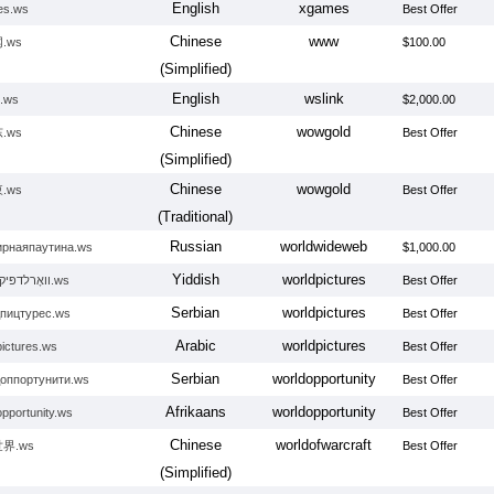
English
xgames
es.ws
Best Offer
Chinese
www
.ws
$100.00
(Simplified)
English
wslink
k.ws
$2,000.00
Chinese
wowgold
.ws
Best Offer
(Simplified)
Chinese
wowgold
.ws
Best Offer
(Traditional)
Russian
worldwideweb
рнаяпаутина.ws
$1,000.00
Yiddish
worldpictures
וואָרלדפּיקטורעס.ws
Best Offer
Serbian
worldpictures
пицтурес.ws
Best Offer
Arabic
worldpictures
pictures.ws
Best Offer
Serbian
worldopportunity
оппортунити.ws
Best Offer
Afrikaans
worldopportunity
opportunity.ws
Best Offer
Chinese
worldofwarcraft
界.ws
Best Offer
(Simplified)