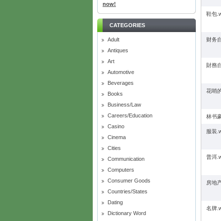
now!
鞋包.
CATEGORIES
Adult
财务自
Antiques
Art
財務自
Automotive
Beverages
花哨的
Books
Business/Law
Careers/Education
林书豪
Casino
服装.
Cinema
Cities
普洱.
Communication
Computers
Consumer Goods
房地产
Countries/States
Dating
名牌.
Dictionary Word