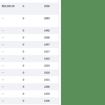
$50,000.00
0
2556
--
0
2883
--
0
1492
--
0
1500
--
0
1457
--
0
1417
--
0
1422
--
0
1523
--
0
1533
--
0
1421
--
0
1286
--
0
1433
--
0
1436