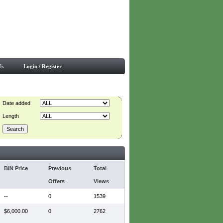
Us
Login / Register
Date added
Length
BIN Price
Previous
Total
Offers
Views
--
0
1539
$6,000.00
0
2762