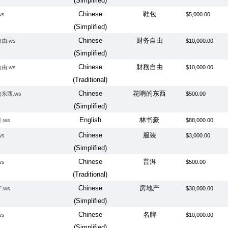
(Simplified)
Chinese
鞋包
ws
$5,000.00
(Simplified)
Chinese
财务自由
由.ws
$10,000.00
(Simplified)
Chinese
財務自由
由.ws
$10,000.00
(Traditional)
Chinese
花哨的东西
东西.ws
$500.00
(Simplified)
English
林书豪
.ws
$88,000.00
Chinese
服装
ws
$3,000.00
(Simplified)
Chinese
普洱
ws
$500.00
(Traditional)
Chinese
房地产
.ws
$30,000.00
(Simplified)
Chinese
名牌
ws
$10,000.00
(Simplified)