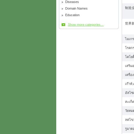
Diseases
制造业
Domain Names
Education
世界新
Show more categories…
ไมเก
โรคก
โคโยตี
เสริม
เครื่อ
เก๊าท์
อัลไซ
สะเก็ด
วัยหม
ลดไขม
รูมาต