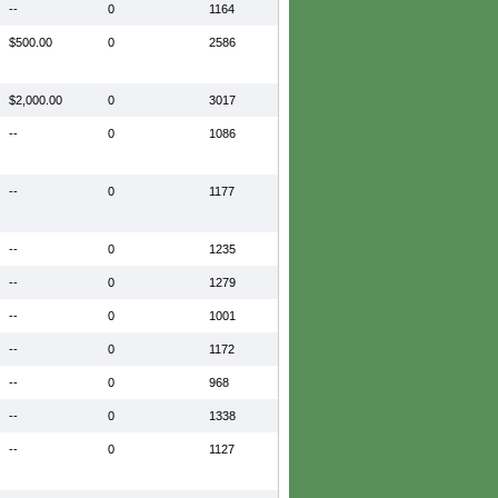
--
0
1164
$500.00
0
2586
$2,000.00
0
3017
--
0
1086
--
0
1177
--
0
1235
--
0
1279
--
0
1001
--
0
1172
--
0
968
--
0
1338
--
0
1127