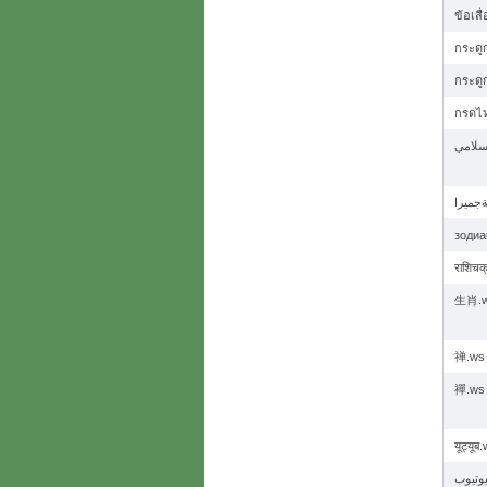
ข้อเสื
กระดูก
กระดู
กรดไห
зодиа
राशिचक
生肖.
禅.ws
禪.ws
यूट्यूब