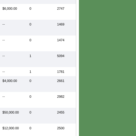
$6,000.00
0
2747
--
0
1469
--
0
1474
--
1
5094
--
1
1781
$4,000.00
0
2661
--
0
2982
$50,000.00
0
2455
$12,000.00
0
2500