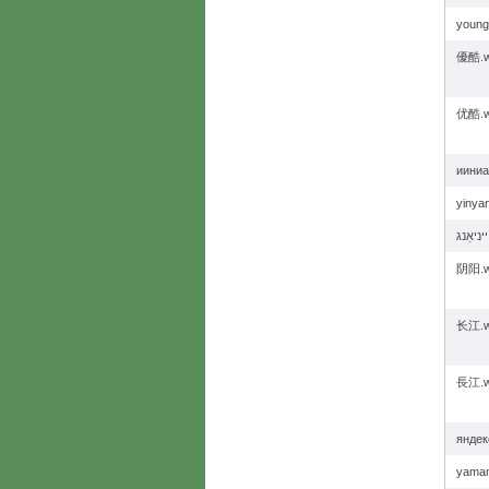
young
優酷.
优酷.
ииниа
yinya
阴阳.
长江.
長江.
яндек
yama