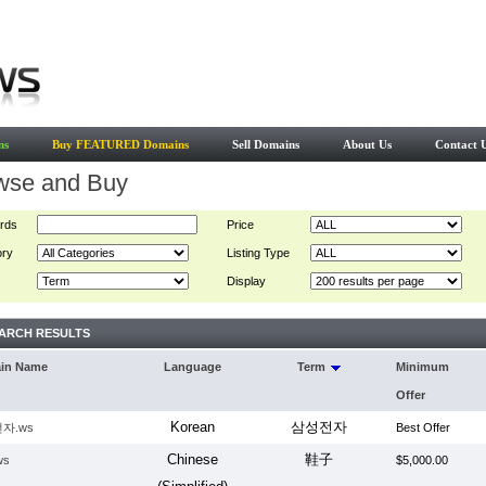
ns
Buy FEATURED Domains
Sell Domains
About Us
Contact 
wse and Buy
rds
Price
ory
Listing Type
Display
ARCH RESULTS
in Name
Language
Term
Minimum
Offer
Korean
삼성전자
자.ws
Best Offer
Chinese
鞋子
ws
$5,000.00