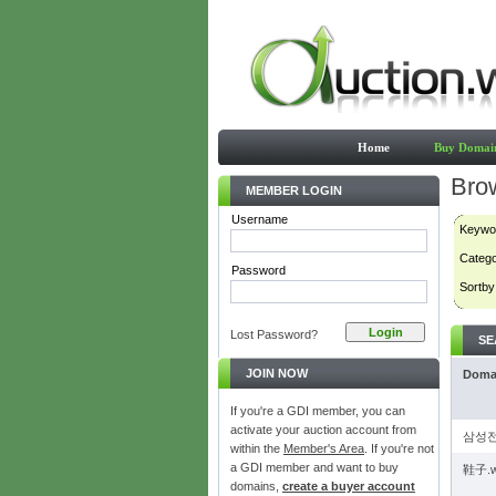
Home
Buy Domai
Bro
MEMBER LOGIN
Username
Keywo
Categ
Password
Sortby
Lost Password?
SE
JOIN NOW
Doma
If you're a GDI member, you can
activate your auction account from
삼성전
within the
Member's Area
. If you're not
a GDI member and want to buy
鞋子.
domains,
create a buyer account