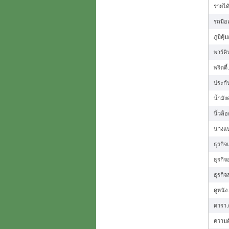
รายได
รถมือ
ภูมิคุ
พาร์ค
พริตตี
ประกัน
น้ำมัง
นิ้วล็
นางแ
ธุรกิจ
ธุรกิ
ธุรกิจ
ดูหนัง
ดารา.
ความด