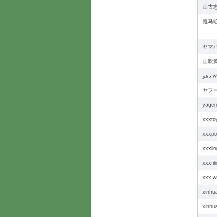
山古志
雅马哈
ヤマハ
山吹黄
ياهو
ヤフー
yage
xxxto
xxxpo
xxxlin
xxxfi
ххх.w
xinhu
xinhu