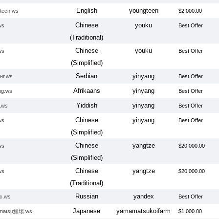
English
youngteen
teen.ws
$2,000.00
Chinese
youku
ws
Best Offer
(Traditional)
Chinese
youku
ws
Best Offer
(Simplified)
Serbian
yinyang
нг.ws
Best Offer
Afrikaans
yinyang
ng.ws
Best Offer
Yiddish
yinyang
ייניאַנג.ws
Best Offer
Chinese
yinyang
ws
Best Offer
(Simplified)
Chinese
yangtze
ws
$20,000.00
(Simplified)
Chinese
yangtze
ws
$20,000.00
(Traditional)
Russian
yandex
с.ws
Best Offer
Japanese
yamamatsukoifarm
matsu鯉場.ws
$1,000.00