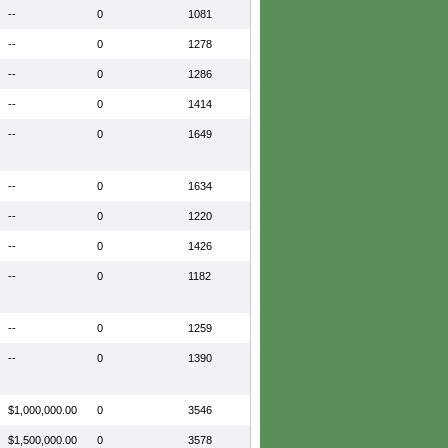
--
0
1081
--
0
1278
--
0
1286
--
0
1414
--
0
1649
--
0
1634
--
0
1220
--
0
1426
--
0
1182
--
0
1259
--
0
1390
$1,000,000.00
0
3546
$1,500,000.00
0
3578