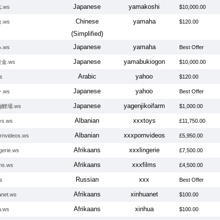
Japanese
yamakoshi
.ws
$10,000.00
Chinese
yamaha
.ws
$120.00
(Simplified)
Japanese
yamaha
.ws
Best Offer
Japanese
yamabukiogon
金.ws
$10,000.00
Arabic
yahoo
.ws
$120.00
Japanese
yahoo
.ws
Best Offer
Japanese
yagenjikoifarm
nji鯉場.ws
$1,000.00
Albanian
xxxtoys
ys.ws
£11,750.00
Albanian
xxxpornvideos
rnvideos.ws
£5,950.00
Afrikaans
xxxlingerie
gerie.ws
£7,500.00
Afrikaans
xxxfilms
lms.ws
£4,500.00
Russian
xxx
s
Best Offer
Afrikaans
xinhuanet
anet.ws
$100.00
Afrikaans
xinhua
a.ws
$100.00