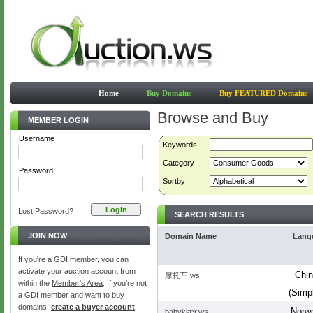
Home
Buy Domains
Buy FEATURED Domains
Browse and Buy
MEMBER LOGIN
Username
Keywords
Category
Password
Sortby
Lost Password?
SEARCH RESULTS
JOIN NOW
Domain Name
Lang
If you're a GDI member, you can
activate your auction account from
Chi
摩托车.ws
within the
Member's Area
. If you're not
(Simpl
a GDI member and want to buy
domains,
create a buyer account
Norw
babyklær.ws