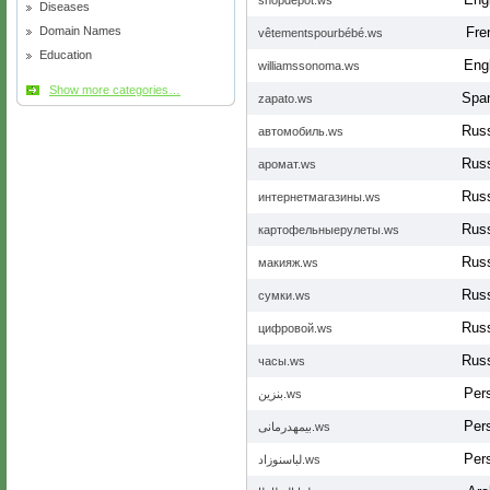
shopdepot.ws
Diseases
Domain Names
Fre
vêtementspourbébé.ws
Education
Eng
williamssonoma.ws
Show more categories…
Spa
zapato.ws
Rus
автомобиль.ws
Rus
аромат.ws
Rus
интернетмагазины.ws
Rus
картофельныерулеты.ws
Rus
макияж.ws
Rus
сумки.ws
Rus
цифровой.ws
Rus
часы.ws
Per
بنزین.ws
Per
بیمهدرمانی.ws
Per
لباسنوزاد.ws