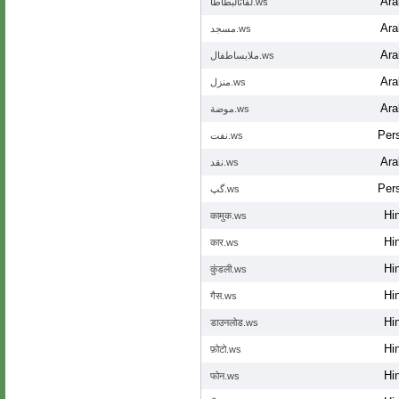
Ara
لفاتالبطاطا.ws
Ara
مسجد.ws
Ara
ملابساطفال.ws
Ara
منزل.ws
Ara
موضة.ws
Per
نفت.ws
Ara
نقد.ws
Per
گپ.ws
Hi
कामुक.ws
Hi
कार.ws
Hi
कुंडली.ws
Hi
गैस.ws
Hi
डाउनलोड.ws
Hi
फ़ोटो.ws
Hi
फोन.ws